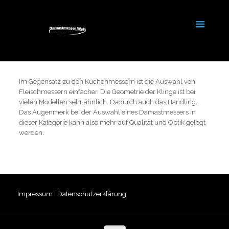
Im Gegensatz zu den Küchenmessern ist die Auswahl von
Fleischmessern einfacher. Die Geometrie der Klinge ist bei
vielen Modellen sehr ähnlich. Dadurch auch das Handling.
Das Augenmerk bei der Auswahl eines Damastmessers in
dieser Kategorie kann also mehr auf Qualität und Optik gelegt
werden.
Impressum
I
Datenschutzerklärung