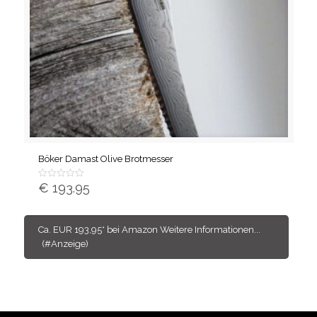
Böker Damast Olive Brotmesser
€
193.95
Bewertet
mit
von
5
Ca. EUR 193,95* bei Amazon Weitere Informationen...