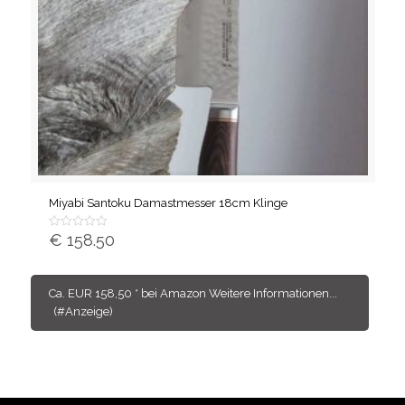
Miyabi Santoku Damastmesser 18cm Klinge
€
158.50
Bewertet
mit
von
5
Ca. EUR 158,50 * bei Amazon Weitere Informationen...