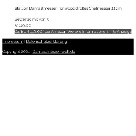
Stallion Damastmesser Ironwood Großes Chefmesser 22cm
Bewertet mit
von 5
€
119.00
Ca. EUR 119,00* bei Amazon Weitere Informationen...
Impressum
I
Datenschutzerklärung
Copyright 2021 |
Damastmesser-welt.de