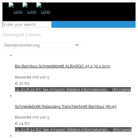
Showing all 3 results
Bio Bambus Schneidebrett ALBARGO 45 x 32 x 2cm
Bewertet mit
von 5
€
22.65
Ca. EUR 22,65* bei Amazon Weitere Informationen...
Schneidebrett Relaxdays Tranchierbrett Bambus 38×45
Bewertet mit
von 5
€
14.80
Ca. EUR 14,80* bei Amazon Weitere Informationen...