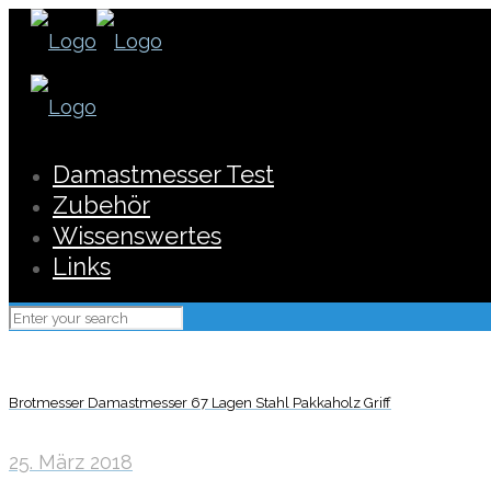
Damastmesser Test
Zubehör
Wissenswertes
Links
Brotmesser Damastmesser 67 Lagen Stahl Pakkaholz Griff
25. März 2018