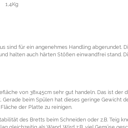
Kg
s sind für ein angenehmes Handling abgerundet. Di
nd halten auch härten Stößen einwandfrei stand. Die
agefläche von 38x45cm sehr gut handeln. Das ist der
t. Gerade beim Spülen hat dieses geringe Gewicht d
läche der Platte zu reinigen.
abilität des Bretts beim Schneiden oder z.B. Teig k
chlag gleichzeitig als Wand. Wird z.B. viel Gemüse ge