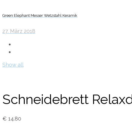
Green Elephant Messer Wetzstahl Keramik
27. März 2018
Show all
Schneidebrett Relax
€
14.80