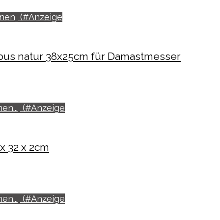
onen
bus natur 38x25cm für Damastmesser
en...
x 32 x 2cm
en...