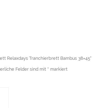
rett Relaxdays Tranchierbrett Bambus 38×45“
erliche Felder sind mit
*
markiert