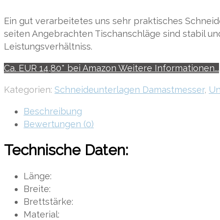
Ein gut verarbeitetes uns sehr praktisches Schneid
seiten Angebrachten Tischanschläge sind stabil und
Leistungsverhältniss.
Ca. EUR 14,80* bei Amazon Weitere Informationen...
Kategorien:
Schneideunterlagen Damastmesser
,
Un
Beschreibung
Bewertungen (0)
Technische Daten:
Länge: 45
Breite: 38
Brettstärke: 1,
Material: Bam