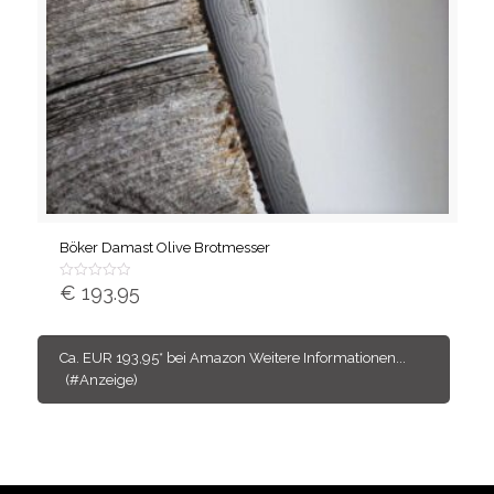
Böker Damast Olive Brotmesser
€
193.95
Bewertet
mit
von
5
Ca. EUR 193,95* bei Amazon Weitere Informationen...