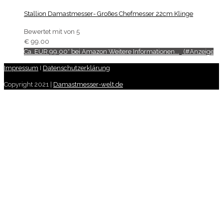
Stallion Damastmesser- Großes Chefmesser 22cm Klinge
Bewertet mit
von 5
€
99.00
Ca. EUR 99,00* bei Amazon Weitere Informationen...
Impressum
I
Datenschutzerklärung
Copyright 2021 |
Damastmesser-welt.de