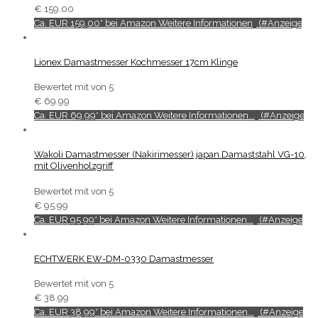
€
159.00
Ca. EUR 159,00* bei Amazon Weitere Informationen
Lionex Damastmesser Kochmesser 17cm Klinge
Bewertet mit
von 5
€
69.99
Ca. EUR 69,99* bei Amazon Weitere Informationen...
Wakoli Damastmesser (Nakirimesser) japan.Damaststahl VG-10,
mit Olivenholzgriff
Bewertet mit
von 5
€
95.99
Ca. EUR 95,99* bei Amazon Weitere Informationen...
ECHTWERK EW-DM-0330 Damastmesser
Bewertet mit
von 5
€
38.99
Ca. EUR 38,99* bei Amazon Weitere Informationen...