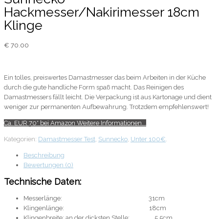
Hackmesser/Nakirimesser 18cm
Klinge
€
70.00
Ein tolles, preiswertes Damastmesser das beim Arbeiten in der Küche
durch die gute handliche Form spaß macht. Das Reinigen des
Damastmessers fällt leicht. Die Verpackung ist aus Kartonage und dient
weniger zur permanenten Aufbewahrung. Trotzdem empfehlenswert!
Ca. EUR 70* bei Amazon Weitere Informationen...
Kategorien:
Damastmesser Test
,
Sunnecko
,
Unter 100€
.
Beschreibung
Bewertungen (0)
Technische Daten:
Messerlänge: 31cm
Klingenlänge: 18cm
Klingenbreite: an der dicksten Stelle: 5,5cm