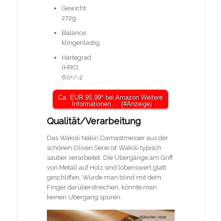
Gewicht:
272g
Balance:
klingenlastig
Härtegrad
(HRC):
60+/-2
Ca. EUR 95,99* bei Amazon Weitere
Informationen...
Qualität/Verarbeitung
Das Wakoli Nakiri Damastmesser aus der
schönen Oliven Serie ist Wakoli typisch
sauber verarbeitet. Die Übergänge am Griff
von Metall auf Holz sind lobenswert glatt
geschliffen. Würde man blind mit dem
Finger darüberstreichen, könnte man
keinen Übergang spüren.