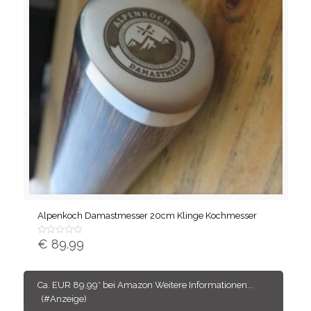
Alpenkoch Damastmesser 20cm Klinge Kochmesser
€
89.99
Bewertet
mit
von
5
Ca. EUR 89,99* bei Amazon Weitere Informationen...