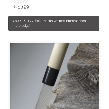
€
53.99
Bewertet
mit
von
5
Ca. EUR 53,99* bei Amazon Weitere Informationen...