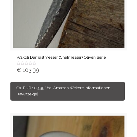
Wakoli Damastmesser (Chefmesser) Oliven Serie
€
103.99
Bewertet
mit
von
5
Ca. EUR 103,99* bei Amazon Weitere Informationen...