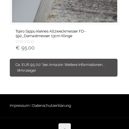
Tojiro Sippu kleines Allzweckmesser FD-
592_Damastmesser 13cm Klinge
€
95.00
Bewertet
mit
von
5
Ca. EUR 95,00* bei Amazon Weitere Informationen...
Impressum
I
Datenschutzerklärung