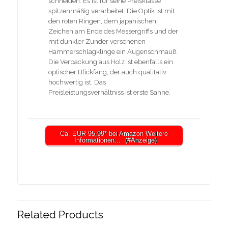
schneiden. Es ist für seine Preisklasse
spitzenmäßig verarbeitet. Die Optik ist mit
den roten Ringen, dem japanischen
Zeichen am Ende des Messergriffs und der
mit dunkler Zunder versehenen
Hammerschlagklinge ein Augenschmauß.
Die Verpackung aus Holz ist ebenfalls ein
optischer Blickfang, der auch qualitativ
hochwertig ist. Das
Preisleistungsverhältniss ist erste Sahne.
Ca. EUR 95,99* bei Amazon Weitere
Informationen...
Related Products