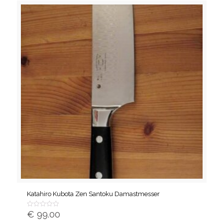
Katahiro Kubota Zen Santoku Damastmesser
€
99.00
Bewertet
mit