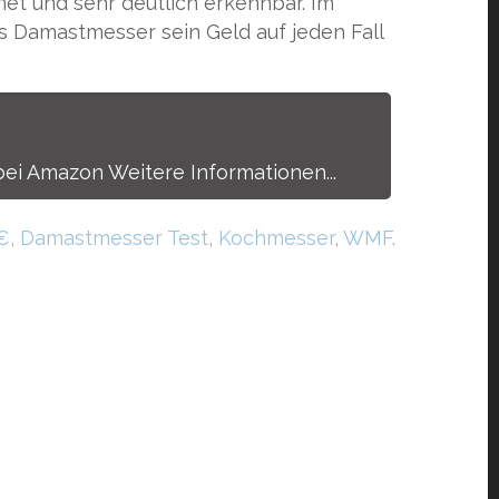
et und sehr deutlich erkennbar. Im
s Damastmesser sein Geld auf jeden Fall
bei Amazon Weitere Informationen...
€
,
Damastmesser Test
,
Kochmesser
,
WMF
.