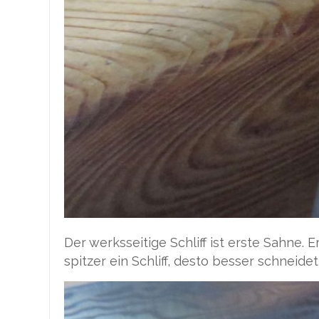
Der werksseitige Schliff ist erste Sahne. 
spitzer ein Schliff, desto besser schneide