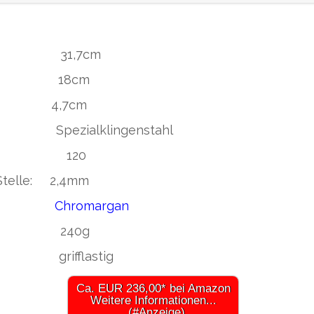
31,7cm
: 18cm
Stelle: 4,7cm
zialklingenstahl
n 120
 Stelle: 2,4mm
ff:
Chromargan
240g
flastig
Ca. EUR 236,00* bei Amazon
Weitere Informationen...