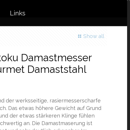
Links
Show all
oku Damastmesser
urmet Damaststahl
nd der werksseitige, rasiermesserscharfe
dlich. Das etwas höhere Gewicht auf Grund
 und der etwas stärkeren Klinge fühlen
ochwertig an. Die Damastmaserung ist