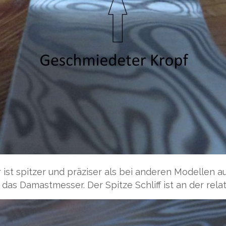
Er ist spitzer und präziser als bei anderen Modellen a
t das Damastmesser. Der Spitze Schliff ist an der rel