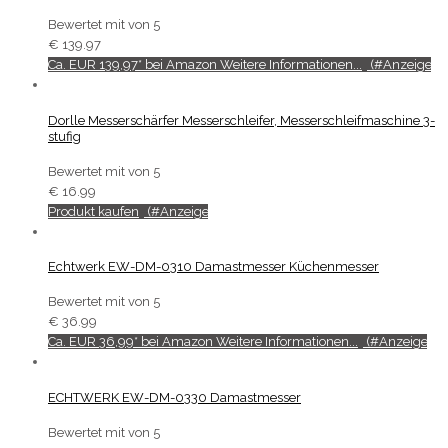
Bewertet mit
von 5
€
139.97
Ca. EUR 139,97* bei Amazon Weitere Informationen...
Dorlle Messerschärfer Messerschleifer, Messerschleifmaschine 3-
stufig
Bewertet mit
von 5
€
16.99
Produkt kaufen
Echtwerk EW-DM-0310 Damastmesser Küchenmesser
Bewertet mit
von 5
€
36.99
Ca. EUR 36,99* bei Amazon Weitere Informationen...
ECHTWERK EW-DM-0330 Damastmesser
Bewertet mit
von 5